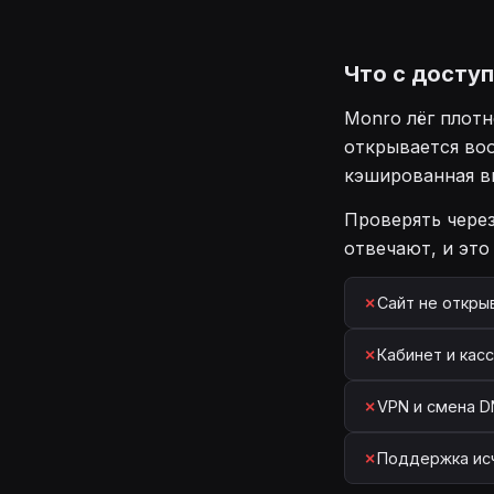
Что с досту
Monro лёг плотн
открывается воо
кэшированная ви
Проверять через
отвечают, и это
Сайт не откры
Кабинет и кас
VPN и смена D
Поддержка исч