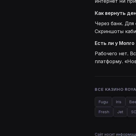
интернет ни при
Как вернуть ден
Через банк. Для
Скриншоты кабин
Есть ли у Monr
Рабочего нет. В
платформу. «Нов
ВСЕ КАЗИНО ROYA
Fugu
Iris
Be
Fresh
Jet
S
Сайт носит информац