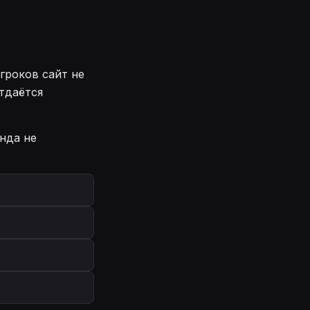
гроков сайт не
отдаётся
нда не