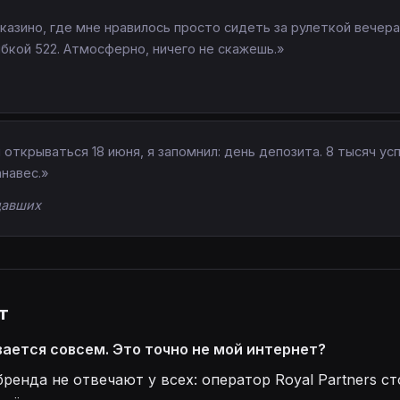
казино, где мне нравилось просто сидеть за рулеткой вечера
бкой 522. Атмосферно, ничего не скажешь.»
открываться 18 июня, я запомнил: день депозита. 8 тысяч ус
анавес.»
давших
т
вается совсем. Это точно не мой интернет?
бренда не отвечают у всех: оператор Royal Partners ст