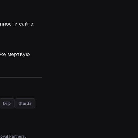
пности сайта.
 же мёртвую
Drip
Starda
yal Partners.