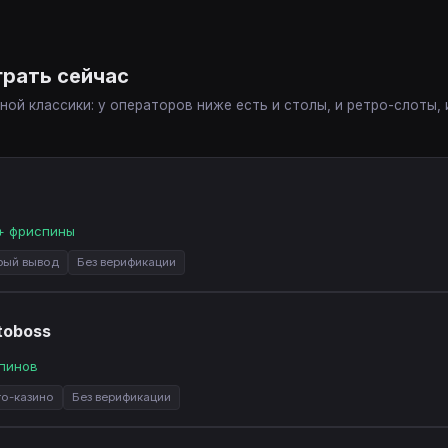
грать сейчас
ой классики: у операторов ниже есть и столы, и ретро-слоты,
+ фриспины
рый вывод
Без верификации
toboss
пинов
то-казино
Без верификации