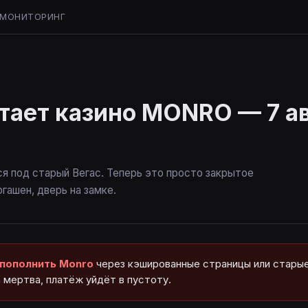
· МОНИТОРИНГ
тает казино MONRO — 7 а
ся под старый Вегас. Теперь это просто закрытое
огашен, дверь на замке.
 пополнить Monro
через кэшированные страницы или старые
 мертва, платёж уйдёт в пустоту.