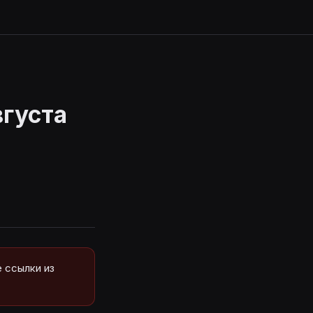
вгуста
 ссылки из