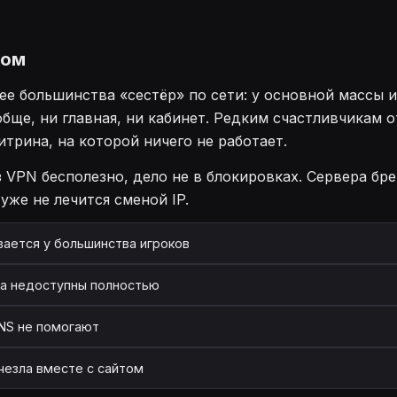
пом
ее большинства «сестёр» по сети: у основной массы и
бще, ни главная, ни кабинет. Редким счастливчикам 
трина, на которой ничего не работает.
 VPN бесполезно, дело не в блокировках. Сервера бре
 уже не лечится сменой IP.
вается у большинства игроков
са недоступны полностью
NS не помогают
езла вместе с сайтом