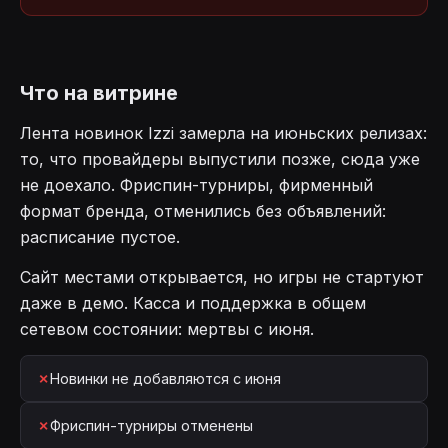
Что на витрине
Лента новинок Izzi замерла на июньских релизах:
то, что провайдеры выпустили позже, сюда уже
не доехало. Фриспин-турниры, фирменный
формат бренда, отменились без объявлений:
расписание пустое.
Сайт местами открывается, но игры не стартуют
даже в демо. Касса и поддержка в общем
сетевом состоянии: мертвы с июня.
Новинки не добавляются с июня
Фриспин-турниры отменены