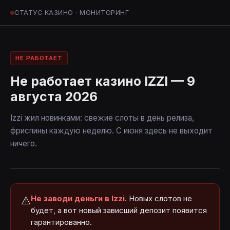
СТАТУС КАЗИНО · МОНИТОРИНГ
НЕ РАБОТАЕТ
Не работает казино IZZI — 9
августа 2026
Izzi жил новинками: свежие слоты в день релиза,
фриспины каждую неделю. С июня здесь не выходит
ничего.
⚠️
Не заводи деньги в Izzi.
Новых слотов не
будет, а вот новый зависший депозит появится
гарантированно.