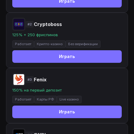
Играть
Cryptoboss
#2
125% + 250 фриспинов
Работает
Крипто-казино
Без верификации
Играть
Fenix
#3
150% на первый депозит
Работает
Карты РФ
Live казино
Играть