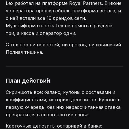
Lex работал на платформе Royal Partners. В июне
у оператора прошёл обыск, платформа встала, и
с ней встали все 19 брендов сети.
Мультиформатность Lex не помогла: раздела
три, а касса и оператор одни.
С тех пор ни новостей, ни сроков, ни извинений.
Полная тишина.
План действий
Скриншоть всё: баланс, купоны с составами и
коэффициентами, историю депозитов. Купоны в
первую очередь, без них нерассчитанная ставка
превратится в слово против слова.
Карточные депозиты оспаривай в банке: