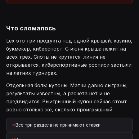
Что сломалось
Lex это три продукта под одной крышей: казино,
букмекер, киберспорт. С июня крыша лежит на
всех трёх. Слоты не крутятся, линия не
открывается, киберспортивные росписи застыли
на летних турнирах.
Отдельная боль: купоны. Матчи давно сыграны,
результаты известны, а расчёта нет и не
предвидится. Выигрышный купон сейчас стоит
ровно столько же, сколько проигрышный.
Все три раздела не принимают ставки