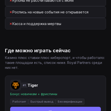
Купоны не рассчитываются с июня
Роспись на новые события не открывается
Касса и поддержка мертвы
Где можно играть сейчас
Казино плюс ставки плюс киберспорт, и чтобы работало:
такие площадки есть, список ниже. Royal Partners среди
них нет.
Tiger
#1
Бонус новичкам + фриспины
Работает
Быстрый вывод
Без верификации