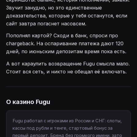
Звучит занудно, но это единственные
доказательства, которые у тебя останутся, если
сайт завтра погаснет насовсем.
Пополнял картой? Сходи в банк, спроси про
chargeback. На оспаривание платежа дают 120
дней, по июньским депозитам время пока есть.
А вот караулить возвращение Fugu смысла мало.
Стоит вся сеть, и никто не обещал её включать.
О казино Fugu
Fugu работал с игроками из России и СНГ: слоты,
кассы под рубли и тенге, стартовый бонус за
первый депозит. Бренд без громкого имени, зато