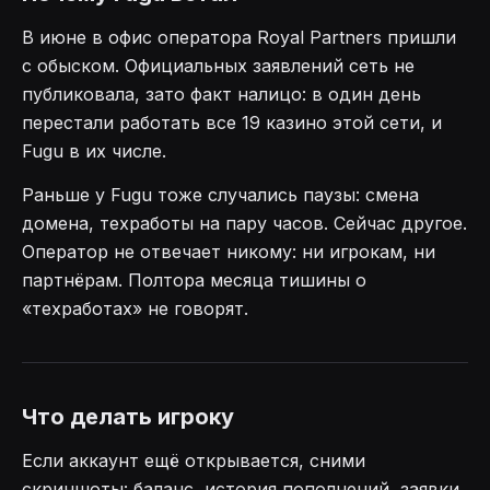
В июне в офис оператора Royal Partners пришли
с обыском. Официальных заявлений сеть не
публиковала, зато факт налицо: в один день
перестали работать все 19 казино этой сети, и
Fugu в их числе.
Раньше у Fugu тоже случались паузы: смена
домена, техработы на пару часов. Сейчас другое.
Оператор не отвечает никому: ни игрокам, ни
партнёрам. Полтора месяца тишины о
«техработах» не говорят.
Что делать игроку
Если аккаунт ещё открывается, сними
скриншоты: баланс, история пополнений, заявки.