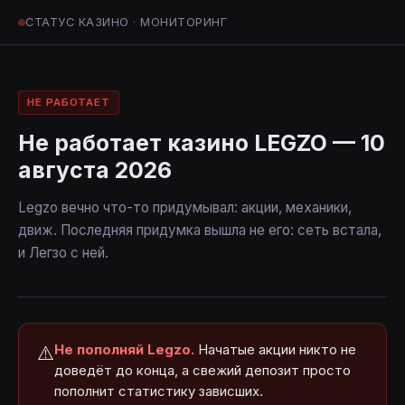
СТАТУС КАЗИНО · МОНИТОРИНГ
НЕ РАБОТАЕТ
Не работает казино LEGZO — 10
августа 2026
Legzo вечно что-то придумывал: акции, механики,
движ. Последняя придумка вышла не его: сеть встала,
и Легзо с ней.
⚠️
Не пополняй Legzo.
Начатые акции никто не
доведёт до конца, а свежий депозит просто
пополнит статистику зависших.