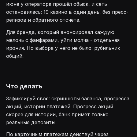
июне у оператора прошёл обыск, и сеть
остановилась: 19 казино в один день, без пресс-
релизов и обратного отсчёта.
Для бренда, который анонсировал каждую
мелочь с фанфарами, уйти молча - отдельная
ирония. Но выбора у него не было: рубильник
общий.
Что делать
Зафиксируй своё: скриншоты баланса, прогресса
акций, истории платежей. Прогресс акций
скорее для истории, банк примет только
реальные депозиты.
По карточным платежам действуй через