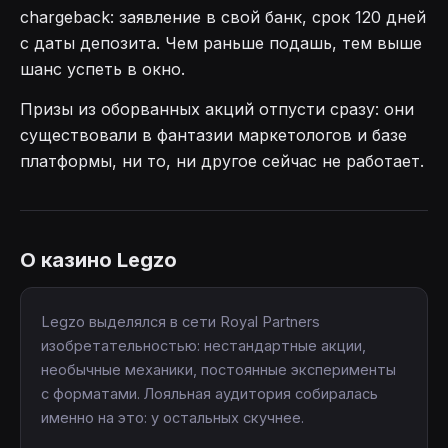
chargeback: заявление в свой банк, срок 120 дней
с даты депозита. Чем раньше подашь, тем выше
шанс успеть в окно.
Призы из оборванных акций отпусти сразу: они
существовали в фантазии маркетологов и базе
платформы, ни то, ни другое сейчас не работает.
О казино Legzo
Legzo выделялся в сети Royal Partners
изобретательностью: нестандартные акции,
необычные механики, постоянные эксперименты
с форматами. Лояльная аудитория собиралась
именно на это: у остальных скучнее.