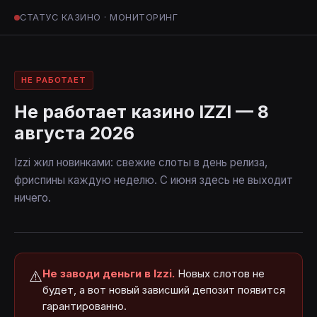
СТАТУС КАЗИНО · МОНИТОРИНГ
НЕ РАБОТАЕТ
Не работает казино IZZI — 8
августа 2026
Izzi жил новинками: свежие слоты в день релиза,
фриспины каждую неделю. С июня здесь не выходит
ничего.
⚠️
Не заводи деньги в Izzi.
Новых слотов не
будет, а вот новый зависший депозит появится
гарантированно.