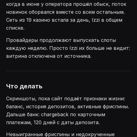
когда в июне у оператора прошёл обыск, поток
новинок оборвался вместе со всем остальным.
Сеть из 19 казино встала за день, Izzi в общем
списке.
Провайдеры продолжают выпускать слоты
каждую неделю. Просто Izzi их больше не видит:
витрина отключена от источника.
Что делать
Скриншоты, пока сайт подаёт признаки жизни:
баланс, история депозитов, активные фриспины.
Дальше банк: chargeback по карточным
платежам, 120 дней с даты депозита.
Невыигранные фриспины и недокрученные