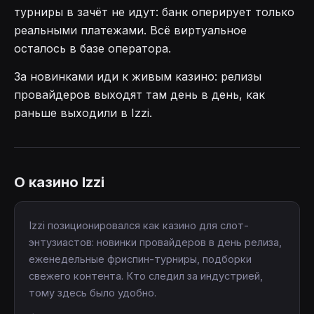
турниры в зачёт не идут: банк оперирует только
реальными платежами. Всё виртуальное
осталось в базе оператора.
За новинками иди к живым казино: релизы
провайдеров выходят там день в день, как
раньше выходили в Izzi.
О казино Izzi
Izzi позиционировался как казино для слот-
энтузиастов: новинки провайдеров в день релиза,
еженедельные фриспин-турниры, подборки
свежего контента. Кто следил за индустрией,
тому здесь было удобно.