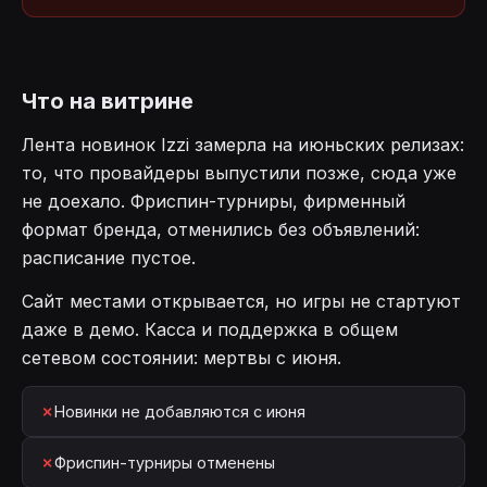
Что на витрине
Лента новинок Izzi замерла на июньских релизах:
то, что провайдеры выпустили позже, сюда уже
не доехало. Фриспин-турниры, фирменный
формат бренда, отменились без объявлений:
расписание пустое.
Сайт местами открывается, но игры не стартуют
даже в демо. Касса и поддержка в общем
сетевом состоянии: мертвы с июня.
Новинки не добавляются с июня
Фриспин-турниры отменены