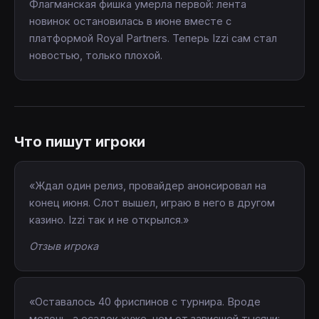
Флагманская фишка умерла первой: лента
новинок остановилась в июне вместе с
платформой Royal Partners. Теперь Izzi сам стал
новостью, только плохой.
Что пишут игроки
«Ждал один релиз, провайдер анонсировал на
конец июня. Слот вышел, играю в него в другом
казино. Izzi так и не открылся.»
Отзыв игрока
«Оставалось 40 фриспинов с турнира. Вроде
мелочь, а осадок хуже, чем от зависшей тысячи: