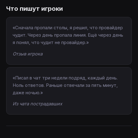
Что пишут игроки
«Сначала пропали столы, я решил, что провайдер
чудит. Через день пропала линия. Ещё через день
я понял, что чудит не провайдер.»
Отзыв игрока
«Писал в чат три недели подряд, каждый день.
Ноль ответов. Раньше отвечали за пять минут,
даже ночью.»
Из чата пострадавших