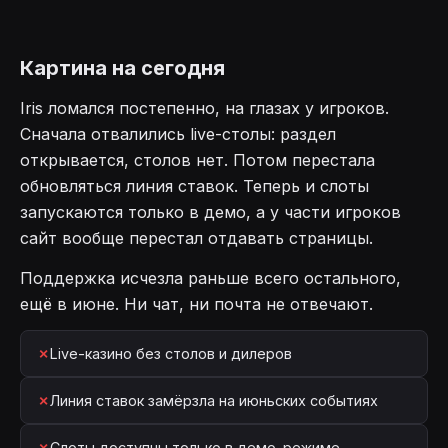
Картина на сегодня
Iris ломался постепенно, на глазах у игроков.
Сначала отвалились live-столы: раздел
открывается, столов нет. Потом перестала
обновляться линия ставок. Теперь и слоты
запускаются только в демо, а у части игроков
сайт вообще перестал отдавать страницы.
Поддержка исчезла раньше всего остального,
ещё в июне. Ни чат, ни почта не отвечают.
Live-казино без столов и дилеров
Линия ставок замёрзла на июньских событиях
Слоты доступны только в демо-режиме