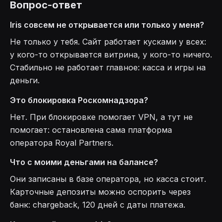
Вопрос-ответ
Iris совсем не открывается или только у меня?
Не только у тебя. Сайт работает кусками у всех:
у кого-то открывается витрина, у кого-то ничего.
Стабильно не работает главное: касса и игры на
деньги.
Это блокировка Роскомнадзора?
Нет. При блокировке помогает VPN, а тут не
помогает: остановлена сама платформа
оператора Royal Partners.
Что с моими деньгами на балансе?
Они записаны в базе оператора, но касса стоит.
Карточные депозиты можно оспорить через
банк: chargeback, 120 дней с даты платежа.