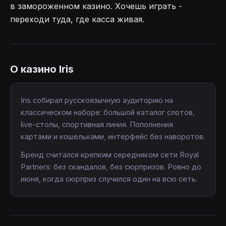
в замороженном казино. Хочешь играть -
переходи туда, где касса живая.
О казино Iris
Iris собирал русскоязычную аудиторию на
классическом наборе: большой каталог слотов,
live-столы, спортивная линия. Пополнения
картами и кошельками, интерфейс без наворотов.
Бренд считался крепким середняком сети Royal
Partners: без скандалов, без сюрпризов. Ровно до
июня, когда сюрприз случился один на всю сеть.