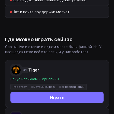
Чат и почта поддержки молчат
Где можно играть сейчас
Слоты, live и ставки в одном месте были фишкой Iris. У
площадок ниже всё это есть, и у них работает.
Tiger
#1
Бонус новичкам + фриспины
Работает
Быстрый вывод
Без верификации
Играть