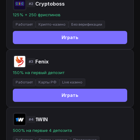
Cryptoboss
#2
125% + 250 фриспинов
Работает
Крипто-казино
Без верификации
Играть
Fenix
#3
150% на первый депозит
Работает
Карты РФ
Live казино
Играть
1WIN
#4
500% на первые 4 депозита