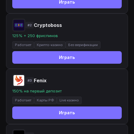
Играть
Cryptoboss
#2
125% + 250 фриспинов
Работает
Крипто-казино
Без верификации
Играть
Fenix
#3
150% на первый депозит
Работает
Карты РФ
Live казино
Играть