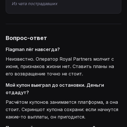
Из чата пострадавших
Вопрос-ответ
Flagman лёг навсегда?
Неизвестно. Оператор Royal Partners молчит с
июня, признаков жизни нет. Ставить планы на
его возвращение точно не стоит.
Мой купон выиграл до остановки. Деньги
отдадут?
Расчётом купонов занимается платформа, а она
стоит. Скриншот купона сохрани: если начнутся
какие-то выплаты, он пригодится.