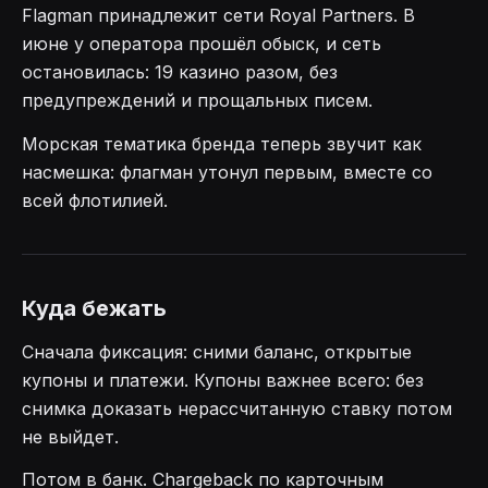
Flagman принадлежит сети Royal Partners. В
июне у оператора прошёл обыск, и сеть
остановилась: 19 казино разом, без
предупреждений и прощальных писем.
Морская тематика бренда теперь звучит как
насмешка: флагман утонул первым, вместе со
всей флотилией.
Куда бежать
Сначала фиксация: сними баланс, открытые
купоны и платежи. Купоны важнее всего: без
снимка доказать нерассчитанную ставку потом
не выйдет.
Потом в банк. Chargeback по карточным