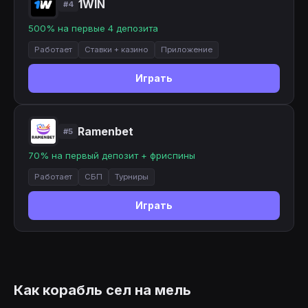
1WIN
#4
500% на первые 4 депозита
Работает
Ставки + казино
Приложение
Играть
Ramenbet
#5
70% на первый депозит + фриспины
Работает
СБП
Турниры
Играть
Как корабль сел на мель