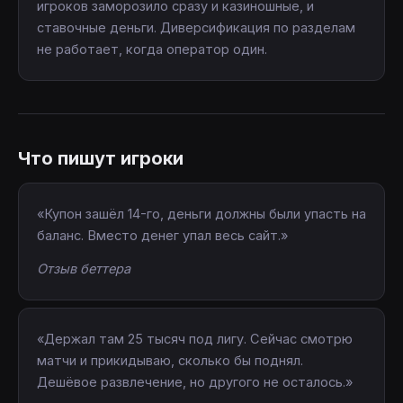
игроков заморозило сразу и казиношные, и
ставочные деньги. Диверсификация по разделам
не работает, когда оператор один.
Что пишут игроки
«Купон зашёл 14-го, деньги должны были упасть на
баланс. Вместо денег упал весь сайт.»
Отзыв беттера
«Держал там 25 тысяч под лигу. Сейчас смотрю
матчи и прикидываю, сколько бы поднял.
Дешёвое развлечение, но другого не осталось.»