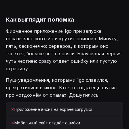
Как выглядит поломка
Фирменное приложение 1go при запуске
показывает логотип и крутит спиннер. Минуту,
пять, бесконечно: серверов, к которым оно
тянется, больше нет на связи. Браузерная версия
чуть честнее: сразу отдаёт ошибку или пустую
страницу.
Пуш-уведомления, которыми 1go славился,
прекратились в июне. Кто-то тогда ещё шутил
про «отдохнём от спама». Дошутились.
Приложение висит на экране загрузки
Мобильный сайт отдаёт ошибки