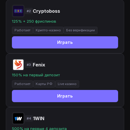
Cryptoboss
#2
125% + 250 фриспинов
Работает
Крипто-казино
Без верификации
Играть
Fenix
#3
150% на первый депозит
Работает
Карты РФ
Live казино
Играть
1WIN
#4
500% на первые 4 депозита