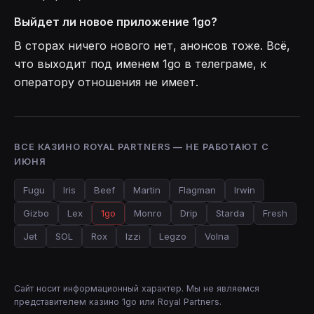
Выйдет ли новое приложение 1go?
В сторах ничего нового нет, анонсов тоже. Всё,
что выходит под именем 1go в телеграме, к
оператору отношения не имеет.
ВСЕ КАЗИНО ROYAL PARTNERS — НЕ РАБОТАЮТ С
ИЮНЯ
Fugu
Iris
Beef
Martin
Flagman
Irwin
Gizbo
Lex
1go
Monro
Drip
Starda
Fresh
Jet
SOL
Rox
Izzi
Legzo
Volna
Сайт носит информационный характер. Мы не являемся
представителем казино 1go или Royal Partners.